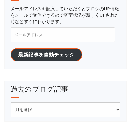
メールアドレスを記入していただくとブログのUP情報
をメールで受信できるので空室状況が新しくUPされた
時などすぐにわかります。
メ
ー
ル
ア
最新記事を自動チェック
ド
レ
ス
過去のブログ記事
過
去
の
ブ
ロ