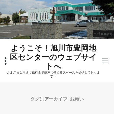
コ
ン
テ
ン
ツ
へ
ス
キ
ッ
ようこそ！旭川市豊岡地
プ
区センターのウェブサイ
トへ
さまざまな用途に低料金で便利に使えるスペースを提供しておりま
す！
タグ別アーカイブ: お願い